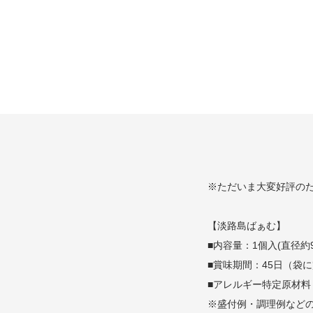
※ただいま大変好評の
【淡路島ばぁむ】
■内容量：1個入(直径約9c
■賞味期間：45日（袋
■アレルギー特定原材
※盛付例・調理例など