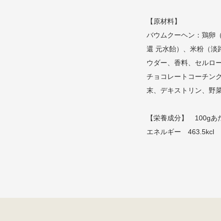
【原材料】
バウムクーヘン：鶏卵
還 元水飴）、米粉（淡
ウダー、香料、セルロ
チョコレートコーチン
末、デキストリン、野
【栄養成分】 100gあ
エネルギー 463.5kcl