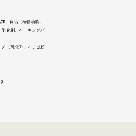
脂加工食品（植物油脂、
粉、乳化剤、ベーキングパ
ダー/乳化剤、イチゴ粉
g