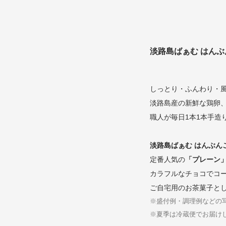
淡路島ばぁむ はんぶ
しっとり・ふんわり・
淡路島産の新鮮な鶏卵
職人が毎日1本1本手造
淡路島ばぁむ はんぶん
定番人気の
「プレーン」
カラフルなチョコでコ
ご自宅用のお茶菓子と
※盛付例・調理例などの
※夏季は冷蔵便でお届け