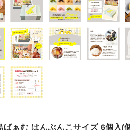
島ばぁむ はんぶんこサイズ 6個入(個