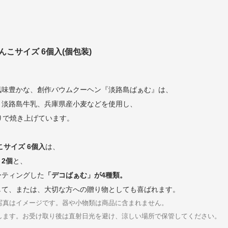
んこサイズ 6個入(個包装)
風味豊かな、創作バウムクーヘン『淡路島ばぁむ』は、
、淡路島牛乳、兵庫県産小麦などを使用し、
りで焼き上げています。
こサイズ 6個入
は、
2個
と、
ーティングした
「デコばぁむ」が4種類。
して、または、大切な方への贈り物としても喜ばれます。
写真はイメージです。器や小物類は商品に含まれません。
します。お受け取り後は直射日光を避け、涼しい場所で保管してください。